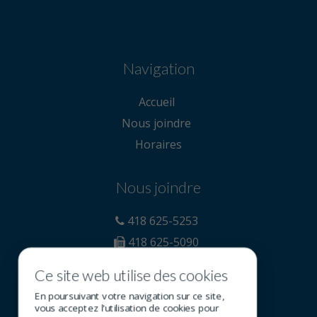
Navigation
Accueil
Nous joindre
Horaires
Nous joindre
418 625-5253
418 625-5090
blouinoptometrie@sogetel.net
Ce site web utilise des cookies
https://blouin-optometrie.com
En poursuivant votre navigation sur ce site,
vous acceptez l'utilisation de cookies pour