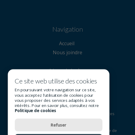
Navigation
Accueil
Nous joindre
Nous joindre
Ce site web utilise des cookies
780 707-6564
En poursuivant votre navigation sur ce site,
vous acceptez l'utilisation de cookies pour
vous proposer des services adaptés à vos
intérêts. Pour en savoir plus, consultez notre
Politique de cookies
© 2026 Tous droits réservés - Groupe SOI (Services
Optométriques Inc.)
Refuser
Conditions
Politique de
Politique de
-
-