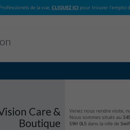
Professionels de la vue,
CLIQUEZ ICI
pour trouver l'emploi 
ion
 Vision Care &
Venez nous rendre visite, n
Nous sommes situés au
345
Boutique
S9H 0L5
dans la ville de
Swif