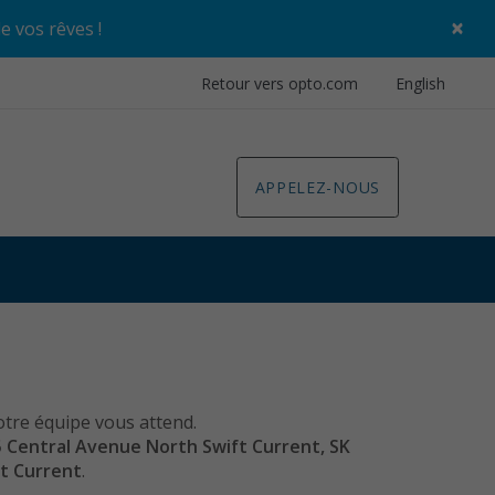
×
de vos rêves
!
Retour vers opto.com
English
APPELEZ-NOUS
otre équipe vous attend.
 Central Avenue North Swift Current, SK
t Current
.