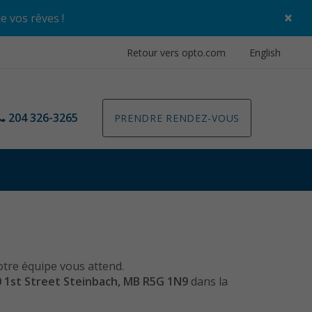
×
de vos rêves
!
Retour vers opto.com
English
204 326-3265
PRENDRE RENDEZ-VOUS
otre équipe vous attend.
 1st Street Steinbach, MB R5G 1N9
dans la