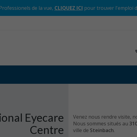
Professionels de la vue,
CLIQUEZ ICI
pour trouver l'emploi 
ional Eyecare
Venez nous rendre visite, n
Nous sommes situés au
310
Centre
ville de
Steinbach
.