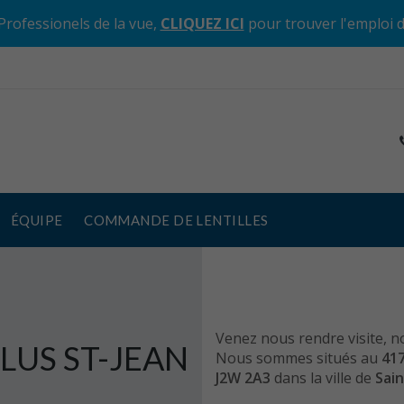
Professionels de la vue,
CLIQUEZ ICI
pour trouver l'emploi 
ÉQUIPE
COMMANDE DE LENTILLES
Venez nous rendre visite, n
LUS ST-JEAN
Nous sommes situés au
417
J2W 2A3
dans la ville de
Sain