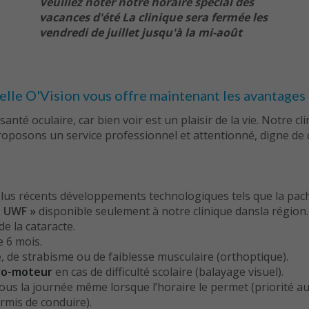
Veuillez noter notre horaire spécial des
vacances d'été La clinique sera fermée les
vendredi de juillet jusqu'à la mi-août
suelle O'Vision vous offre maintenant les avantag
e santé oculaire, car bien voir est un plaisir de la vie. Notre
oposons un service professionnel et attentionné, digne de 
s plus récents développements technologiques tels que la p
a UWF »
disponible seulement à notre clinique dansla région.
de la cataracte.
e 6 mois.
e, de strabisme ou de faiblesse musculaire (orthoptique).
ivo-moteur
en cas de difficulté scolaire (balayage visuel).
ous la journée même lorsque l’horaire le permet (priorité au
rmis de conduire).