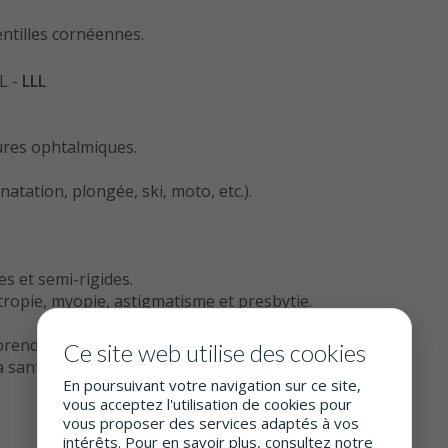
ntilles cornéennes.
L -
LLL
res ophtalmiques.
atation, plongée, ski, moto, etc.).
s et semi-rigides.
tropie, myopie, astigmatisme et presbytie.
rendre un rendez-vous.
Ce site web utilise des cookies
 santé des yeux... Vos yeux méritent un optométriste !
En poursuivant votre navigation sur ce site,
vous acceptez l'utilisation de cookies pour
vous proposer des services adaptés à vos
intérêts. Pour en savoir plus, consultez notre