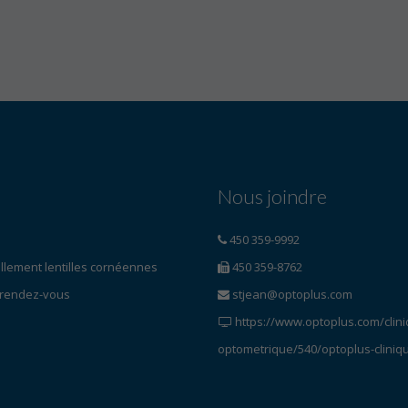
Nous joindre
450 359-9992
lement lentilles cornéennes
450 359-8762
 rendez-vous
stjean@optoplus.com
https://www.optoplus.com/clini
optometrique/540/optoplus-cliniqu