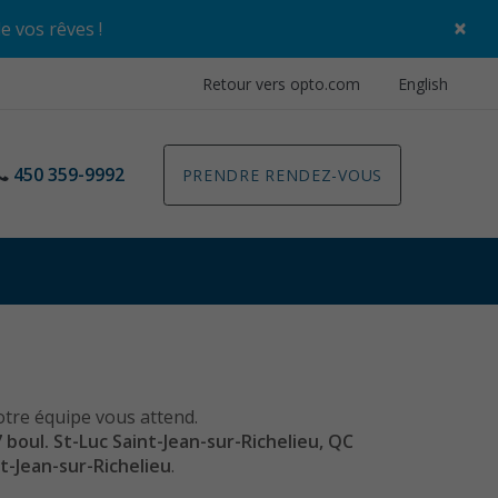
×
de vos rêves
!
Retour vers opto.com
English
450 359-9992
PRENDRE RENDEZ-VOUS
otre équipe vous attend.
 boul. St-Luc Saint-Jean-sur-Richelieu, QC
t-Jean-sur-Richelieu
.