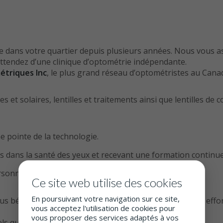
e dans votre quartier depuis plusieurs années. Nous vous a
attendez d’une clinique d’optométrie indépendante.
étriques Inc
, le plus grand réseau d’optométristes au Canad
et solaires, lentilles et traitements ainsi que lentilles de 
e pointe de la technologie.
s dans la santé des yeux et recevant une formation continue
rsonnel.
Ce site web utilise des cookies
En poursuivant votre navigation sur ce site,
énéficiez d'une meilleure santé visuelle, nous nous efforç
vous acceptez l'utilisation de cookies pour
vous proposer des services adaptés à vos
ls que :