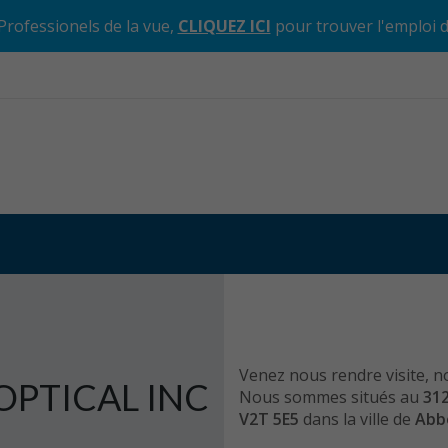
Professionels de la vue,
CLIQUEZ ICI
pour trouver l'emploi 
Venez nous rendre visite, n
OPTICAL INC
Nous sommes situés au
312
V2T 5E5
dans la ville de
Abb