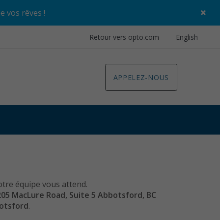
×
de vos rêves
!
Retour vers opto.com
English
APPELEZ-NOUS
otre équipe vous attend.
05 MacLure Road, Suite 5 Abbotsford, BC
otsford
.