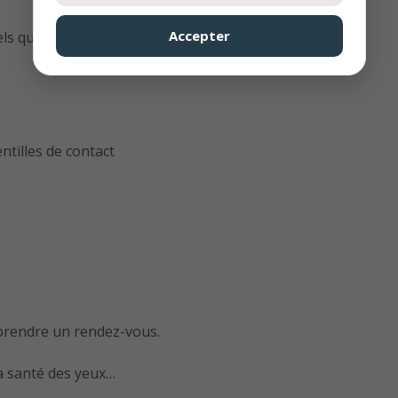
Accepter
ls que :
ntilles de contact
rendre un rendez-vous.
a santé des yeux…