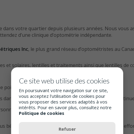
e dans votre quartier depuis plusieurs années. Nous vous a
attendez d’une clinique d’optométrie indépendante.
étriques Inc
, le plus grand réseau d’optométristes au Canad
et solaires, lentilles et traitements ainsi que lentilles de 
Ce site web utilise des cookies
e pointe de la technologie.
En poursuivant votre navigation sur ce site,
vous acceptez l'utilisation de cookies pour
s dans la santé des yeux et recevant une formation continue
vous proposer des services adaptés à vos
intérêts. Pour en savoir plus, consultez notre
rsonnel.
Politique de cookies
énéficiez d'une meilleure santé visuelle, nous nous efforç
Refuser