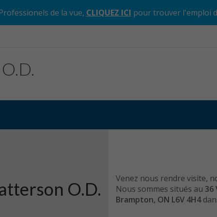
Professionels de la vue,
CLIQUEZ ICI
pour trouver l'emploi 
 O.D.
Venez nous rendre visite, n
atterson O.D.
Nous sommes situés au
36 
Brampton, ON L6V 4H4
dans