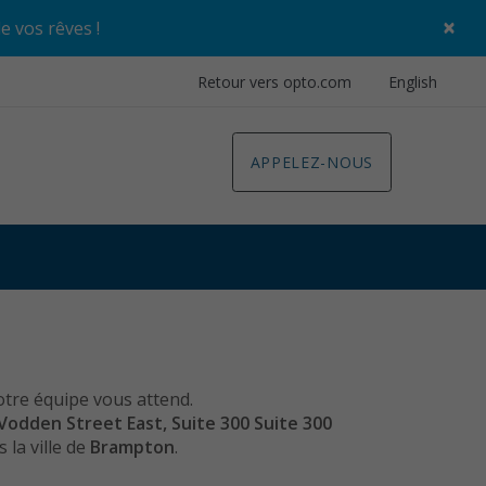
×
de vos rêves
!
Retour vers opto.com
English
APPELEZ-NOUS
otre équipe vous attend.
Vodden Street East, Suite 300 Suite 300
 la ville de
Brampton
.