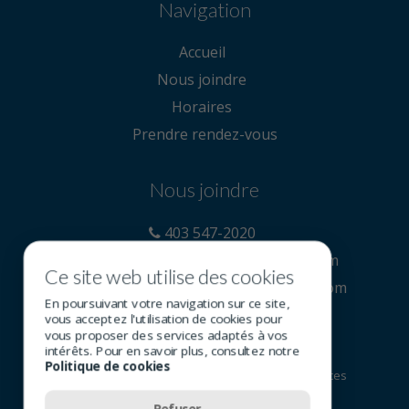
Navigation
Accueil
Nous joindre
Horaires
Prendre rendez-vous
Nous joindre
403 547-2020
reception@carringtonoptometry.com
Ce site web utilise des cookies
https://www.carringtonoptometry.com
En poursuivant votre navigation sur ce site,
vous acceptez l'utilisation de cookies pour
vous proposer des services adaptés à vos
intérêts. Pour en savoir plus, consultez notre
Politique de cookies
© 2026 Tous droits réservés - Groupe SOI (Services
Optométriques Inc.)