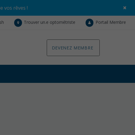
×
de vos rêves
!
ish
Trouver un.e optométriste
Portail Membre
DEVENEZ MEMBRE