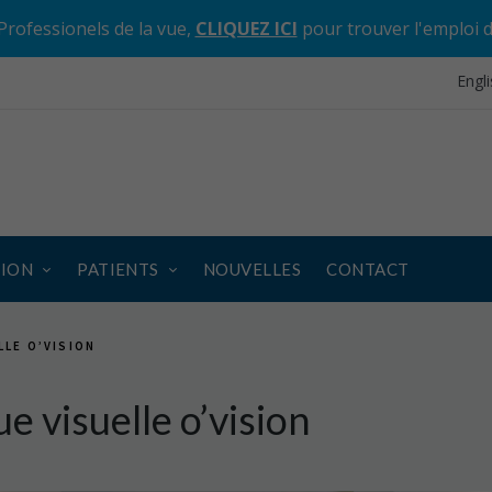
Professionels de la vue,
CLIQUEZ ICI
pour trouver l'emploi 
Engl
SION
PATIENTS
NOUVELLES
CONTACT
LLE O’VISION
ue visuelle o’vision