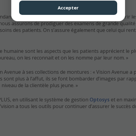
Accepter
dante, la Dre Line Tougas s’est toujours assurée d’offrir le
us nous assurons de prodiguer des examens de grande qualit
oins des patients. On s’assure également que celui qui rent
he humaine sont les aspects que les patients apprécient le plu
bureau, on les reconnait et on les nomme par leur nom. »
ion Avenue à ses collections de montures : « Vision Avenue a 
sont plus à l’affut, ils se font bombarder d’images par rap
niveau de la clientèle plus jeune. »
PLUS, en utilisant le système de gestion
Optosys
et en maxim
ision a tous les outils pour continuer d’assurer le succès 