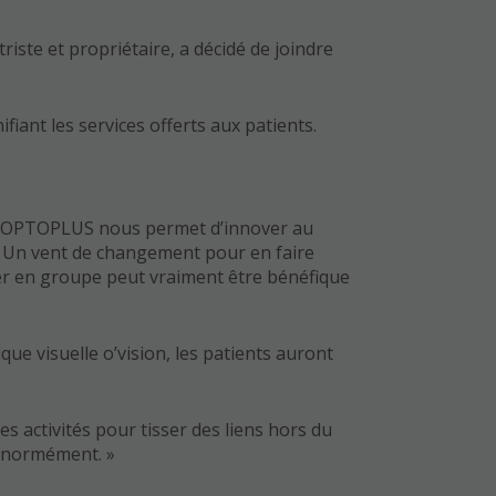
iste et propriétaire, a décidé de joindre
iant les services offerts aux patients.
me OPTOPLUS nous permet d’innover au
n Un vent de changement pour en faire
er en groupe peut vraiment être bénéfique
ue visuelle o’vision, les patients auront
es activités pour tisser des liens hors du
e énormément. »