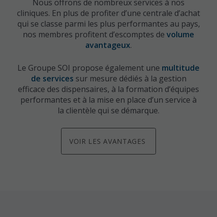
Le Groupe SOI (Services Optométriques Inc.)
Nous offrons de nombreux services à nos
innove au nom des optométristes propriétaires
cliniques. En plus de profiter d’une centrale d’achat
et de leurs patients depuis plus de 40 ans.
qui se classe parmi les plus performantes au pays,
nos membres profitent d’escomptes de
volume
avantageux
.
Le Groupe SOI propose également une
multitude
de services
sur mesure dédiés à la gestion
efficace des dispensaires, à la formation d’équipes
performantes et à la mise en place d’un service à
la clientèle qui se démarque.
NOUVEAU
Professionels de la vue,
VOIR LES AVANTAGES
trouvez l'emploi de vos
rêves !