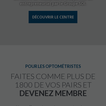
entrepreneuriat par le Groupe SOI.
DÉCOUVRIR LE CENTRE
POUR LES OPTOMÉTRISTES
FAITES COMME PLUS DE
Un regroupement
1800 DE VOS PAIRS ET
d’optométristes présent
DEVENEZ MEMBRE
à travers le Canada