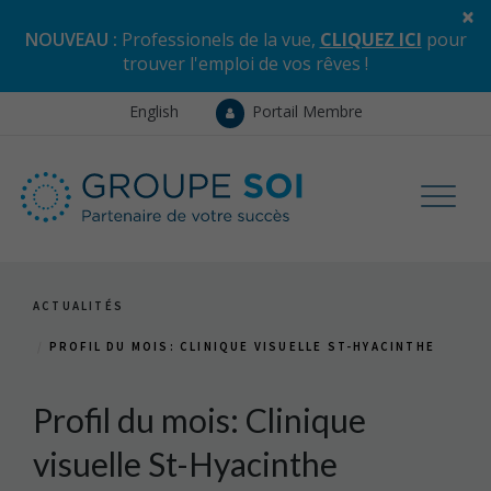
×
NOUVEAU :
Professionels de la vue,
CLIQUEZ ICI
pour
trouver l'emploi de vos rêves
!
English
Portail Membre
ACTUALITÉS
PROFIL DU MOIS: CLINIQUE VISUELLE ST-HYACINTHE
Profil du mois: Clinique
visuelle St-Hyacinthe