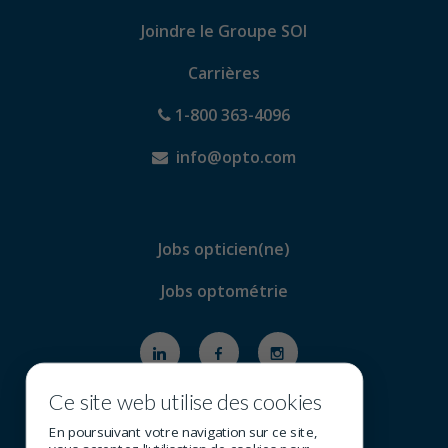
Joindre le Groupe SOI
Carrières
1-800 363-4096
info@opto.com
Jobs opticien(ne)
Jobs optométrie
Ce site web utilise des cookies
En poursuivant votre navigation sur ce site,