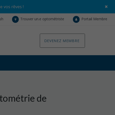
×
de vos rêves
!
ish
Trouver un.e optométriste
Portail Membre
DEVENEZ MEMBRE
tométrie de