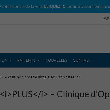
Professionels de la vue,
CLIQUEZ ICI
pour trouver l'emploi 
Engl
SION
PATIENTS
NOUVELLES
CONTACT
I> – CLINIQUE D’OPTOMÉTRIE DE L’ASSOMPTION
O<i>PLUS</i> – Clinique d’Op