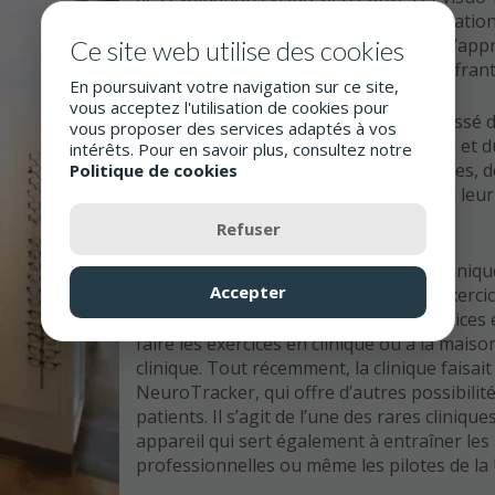
l’information visuelle. Ce genre d’évaluati
ont des difficultés et/ou des troubles d’a
Ce site web utilise des cookies
athlètes et à certaines personnes souffran
En poursuivant votre navigation sur ce site,
vous acceptez l'utilisation de cookies pour
Au fil du temps, les propriétaires ont tissé 
vous proposer des services adaptés à vos
professionnels du domaine de la santé et du
intérêts. Pour en savoir plus, consultez notre
neuropsychologues, des orthophonistes, d
Politique de cookies
médecins et autres professionnels, qui leur
clinique.
Refuser
Conséquemment aux évaluations, la clinique
Accepter
rééducation visuelle. Une panoplie d’exercic
d’améliorer leurs fonctions visuo-motrices e
faire les exercices en clinique ou à la maison
clinique. Tout récemment, la clinique faisait 
NeuroTracker, qui offre d’autres possibilité
patients. Il s’agit de l’une des rares clinique
appareil qui sert également à entraîner les
professionnelles ou même les pilotes de la 