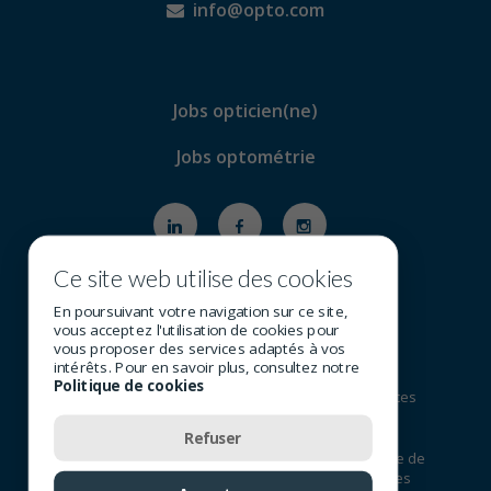
info@opto.com
Jobs opticien(ne)
Jobs optométrie
Ce site web utilise des cookies
En poursuivant votre navigation sur ce site,
vous acceptez l'utilisation de cookies pour
vous proposer des services adaptés à vos
intérêts. Pour en savoir plus, consultez notre
Politique de cookies
© 2026 Tous droits réservés - Groupe SOI (Services
Optométriques Inc.)
Refuser
Conditions
Politique de
Politique de
-
-
d’utilisation
confidentialité
cookies