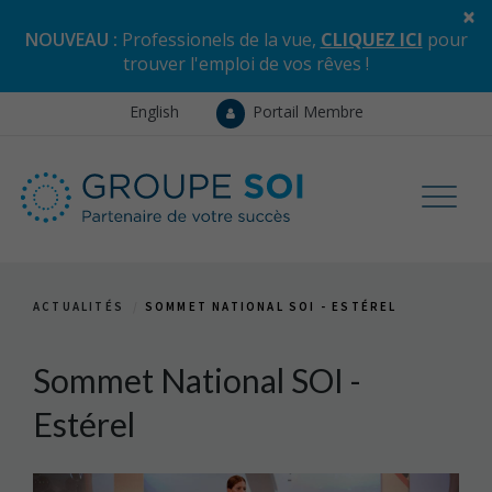
×
NOUVEAU :
Professionels de la vue,
CLIQUEZ ICI
pour
trouver l'emploi de vos rêves
!
English
Portail Membre
ACTUALITÉS
SOMMET NATIONAL SOI - ESTÉREL
Sommet National SOI -
Estérel